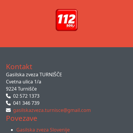
Kontakt
Gasilska zveza TURNIŠČE
Cvetna ulica 1/a
9224 Turnišče
02 572 1373
041 346 739
gasilskazveza.turnisce@gmail.com
Povezave
Gasilska zveza Slovenije