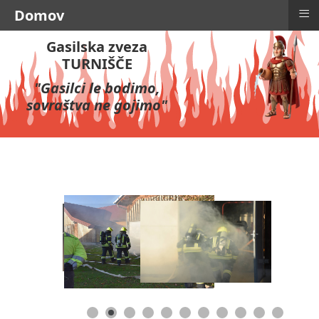
≡
Domov
Gasilska zveza
TURNIŠČE
"Gasilci le bodimo,
sovraštva ne gojimo"